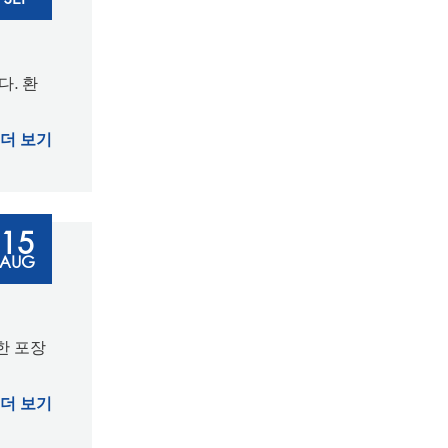
다. 환
더 보기
15
AUG
한 포장
더 보기