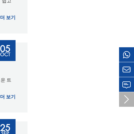
기 쉽고
더 보기
05
OCT

로운 트
더 보기

25
SEP