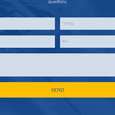
questions.
SEND