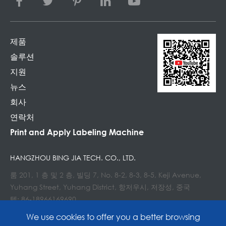
제품
솔루션
지원
뉴스
회사
연락처
Print and Apply Labeling Machine
HANGZHOU BING JIA TECH. CO., LTD.
룸 201, 1 층 및 2 층, 빌딩 7, No. 8-2, 8-3, 8-5, Keji Avenue,
Yuhang Street, Yuhang District, 항저우시, 저장성, 중국
텔: 86-18966169690
이메일 : Info@lockedair.com
We use cookies to offer you a better browsing