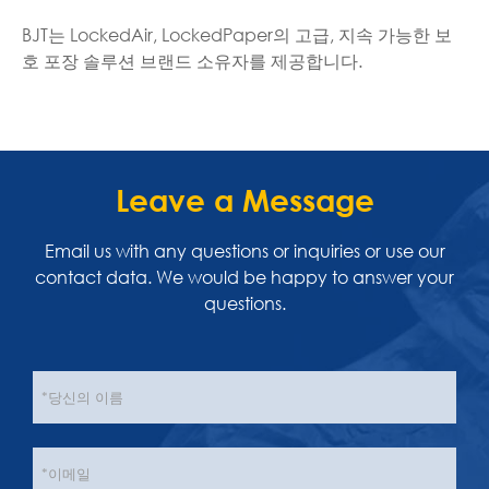
BJT는 LockedAir, LockedPaper의 고급, 지속 가능한 보
호 포장 솔루션 브랜드 소유자를 제공합니다.
Leave a Message
Email us with any questions or inquiries or use our
contact data. We would be happy to answer your
questions.